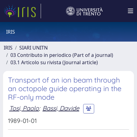
IRIS
IRIS
SIARI UNITN
03 Contributo in periodico (Part of a journal)
03.1 Articolo su rivista (Journal article)
Transport of an ion beam through
an octopole guide operating in the
RF-only mode
Tosi, Paolo
;
Bassi, Davide
1989-01-01