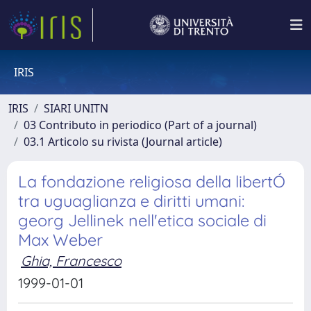
IRIS
IRIS
SIARI UNITN
03 Contributo in periodico (Part of a journal)
03.1 Articolo su rivista (Journal article)
La fondazione religiosa della libertÓ
tra uguaglianza e diritti umani:
georg Jellinek nell'etica sociale di
Max Weber
Ghia, Francesco
1999-01-01