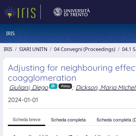
IRIS
IRIS
SIARI UNITN
04 Convegni (Proceedings)
04.1 S
Adjusting for neighbouring effec
coagglomeration
Giuliani, Diego
;
Dickson, Maria Miche
Primo
2024-01-01
Scheda breve
Scheda completa
Scheda completa (