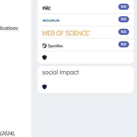
ND
ND
ications:
ND
ND
social impact
 (2024),