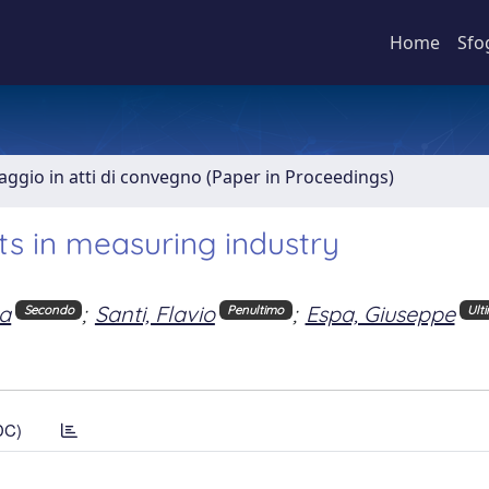
Home
Sfo
aggio in atti di convegno (Paper in Proceedings)
ts in measuring industry
la
;
Santi, Flavio
;
Espa, Giuseppe
Secondo
Penultimo
Ult
DC)