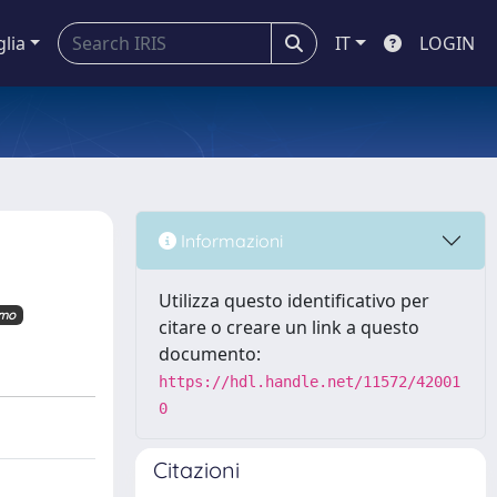
glia
IT
LOGIN
Informazioni
Utilizza questo identificativo per
imo
citare o creare un link a questo
documento:
https://hdl.handle.net/11572/42001
0
Citazioni