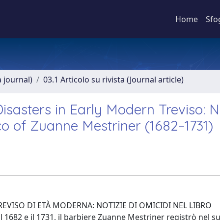
Home
Sfo
a journal)
03.1 Articolo su rivista (Journal article)
isasters in Early Modern Treviso: 
o of Zuanne Mestriner (1682–1731)
EVISO DI ETÀ MODERNA: NOTIZIE DI OMICIDI NEL LIBRO
82 e il 1731, il barbiere Zuanne Mestriner registrò nel su