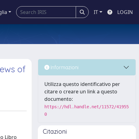
glia
IT
LOGIN
News of
Informazioni
Utilizza questo identificativo per
citare o creare un link a questo
documento:
https://hdl.handle.net/11572/41955
0
Citazioni
o Libro