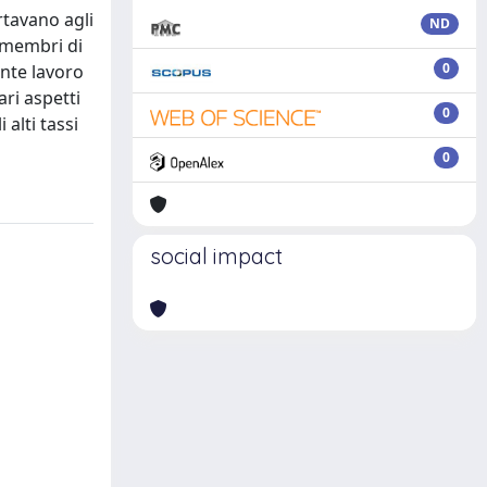
tavano agli
ND
 membri di
0
ente lavoro
ari aspetti
0
alti tassi
0
social impact