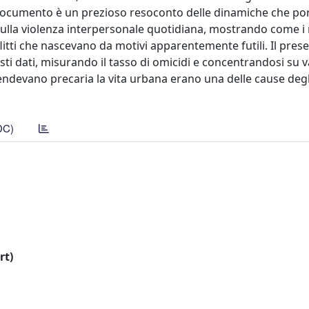
 documento è un prezioso resoconto delle dinamiche che por
sulla violenza interpersonale quotidiana, mostrando come i
nflitti che nascevano da motivi apparentemente futili. Il pres
esti dati, misurando il tasso di omicidi e concentrandosi su v
endevano precaria la vita urbana erano una delle cause degli 
DC)
rt)