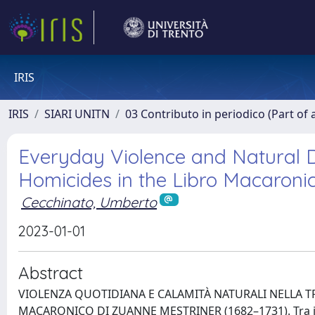
IRIS
IRIS
SIARI UNITN
03 Contributo in periodico (Part of 
Everyday Violence and Natural D
Homicides in the Libro Macaronic
Cecchinato, Umberto
2023-01-01
Abstract
VIOLENZA QUOTIDIANA E CALAMITÀ NATURALI NELLA TR
MACARONICO DI ZUANNE MESTRINER (1682–1731). Tra il 16