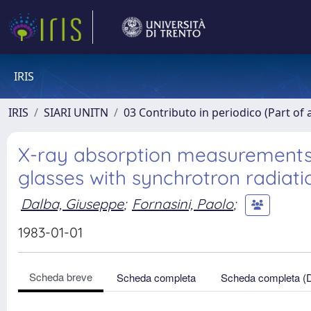
IRIS
IRIS
SIARI UNITN
03 Contributo in periodico (Part of 
X-ray absorption measurements 
glasses with synchrotron radiati
Dalba, Giuseppe
;
Fornasini, Paolo
;
1983-01-01
Scheda breve
Scheda completa
Scheda completa (