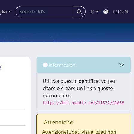
glia
IT
LOGIN
e
Informazioni
Utilizza questo identificativo per
citare o creare un link a questo
documento:
https://hdl.handle.net/11572/41858
Attenzione
Attenzione! I dati visualizzati non