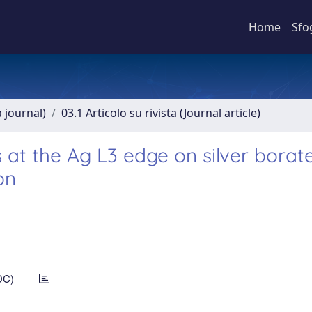
Home
Sfo
a journal)
03.1 Articolo su rivista (Journal article)
at the Ag L3 edge on silver borat
on
DC)