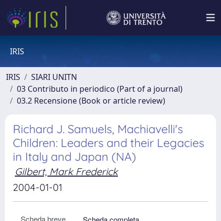
IRIS
IRIS
SIARI UNITN
03 Contributo in periodico (Part of a journal)
03.2 Recensione (Book or article review)
Richard J. Samuels, Machiavelli's
Children: Leaders and their Legacies
in Italy and Japan (NA)
Gilbert, Mark Frederick
2004-01-01
Scheda breve
Scheda completa