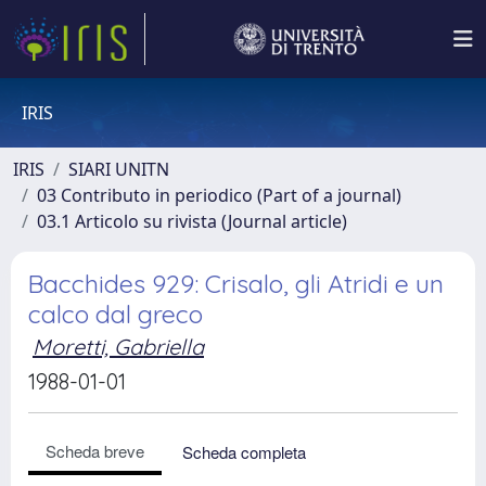
IRIS
IRIS
SIARI UNITN
03 Contributo in periodico (Part of a journal)
03.1 Articolo su rivista (Journal article)
Bacchides 929: Crisalo, gli Atridi e un
calco dal greco
Moretti, Gabriella
1988-01-01
Scheda breve
Scheda completa