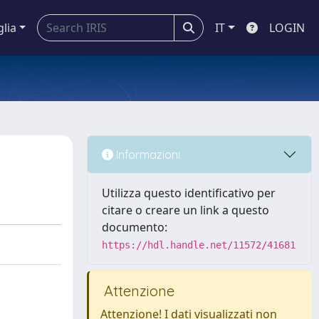
glia
IT
LOGIN
Informazioni
Utilizza questo identificativo per
citare o creare un link a questo
documento:
https://hdl.handle.net/11572/41681
Attenzione
Attenzione! I dati visualizzati non