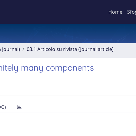
Home
Sfo
a journal)
03.1 Articolo su rivista (Journal article)
finitely many components
DC)