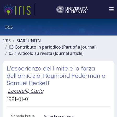
IRIS
IRIS
SIARI UNITN
03 Contributo in periodico (Part of a journal)
03.1 Articolo su rivista (Journal article)
L'esperienza del limite e la forza
dell'amicizia: Raymond Federman e
Samuel Beckett
Locatelli, Carla
1991-01-01
Scheda breve
Scheda completa