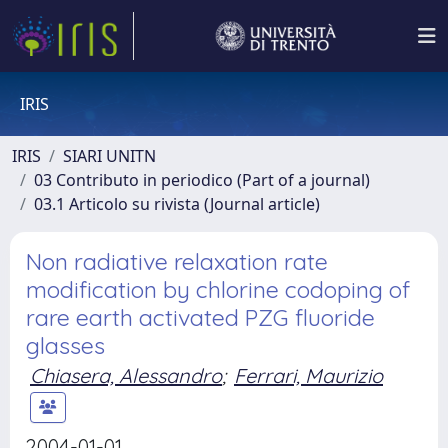
IRIS
IRIS
SIARI UNITN
03 Contributo in periodico (Part of a journal)
03.1 Articolo su rivista (Journal article)
Non radiative relaxation rate
modification by chlorine codoping of
rare earth activated PZG fluoride
glasses
Chiasera, Alessandro
;
Ferrari, Maurizio
2004-01-01