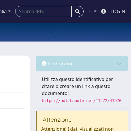
glia
IT
LOGIN
Informazioni
Utilizza questo identificativo per
citare o creare un link a questo
documento:
https://hdl.handle.net/11572/41076
Attenzione
Attenzione! I dati visualizzati non