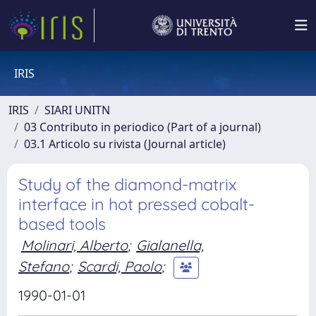
IRIS
IRIS
SIARI UNITN
03 Contributo in periodico (Part of a journal)
03.1 Articolo su rivista (Journal article)
Study of the diamond-matrix
interface in hot pressed cobalt-
based tools
Molinari, Alberto
;
Gialanella,
Stefano
;
Scardi, Paolo
;
1990-01-01