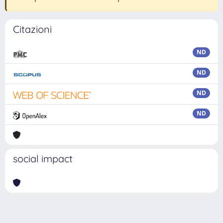
Citazioni
ND
ND
ND
ND
social impact