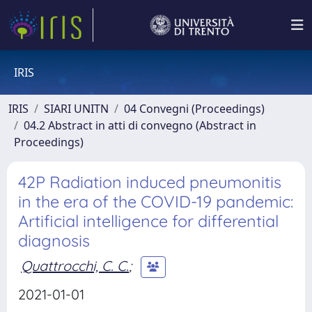
IRIS
IRIS
SIARI UNITN
04 Convegni (Proceedings)
04.2 Abstract in atti di convegno (Abstract in
Proceedings)
42P Radiation induced pneumonitis
in the era of the COVID-19 pandemic:
Artificial intelligence for differential
diagnosis
Quattrocchi, C. C.
;
2021-01-01