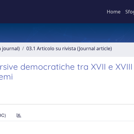
Home
Sfo
a journal)
03.1 Articolo su rivista (Journal article)
rsive democratiche tra XVII e XVIII
lemi
DC)