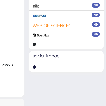
ND
ND
ND
ND
social impact
: RIVISTA