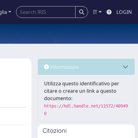
glia
IT
LOGIN
Informazioni
Utilizza questo identificativo per
citare o creare un link a questo
documento:
https://hdl.handle.net/11572/40949
0
Citazioni