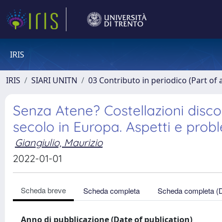
IRIS
IRIS
SIARI UNITN
03 Contributo in periodico (Part of 
Senza Atene? Costellazioni disco
secolo in Europa. Aspetti e prob
Giangiulio, Maurizio
2022-01-01
Scheda breve
Scheda completa
Scheda completa (
Anno di pubblicazione (Date of publication)