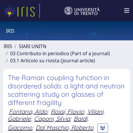
IRIS
IRIS
SIARI UNITN
03 Contributo in periodico (Part of a journal)
03.1 Articolo su rivista (Journal article)
The Raman coupling function in
disordered solids: a light and neutron
scattering study on glasses of
different fragility
Fontana, Aldo
;
Rossi, Flavio
;
Viliani,
Gabriele
;
Caponi, Silvia
;
Baldi,
Giacomo
;
Dal Maschio, Roberto