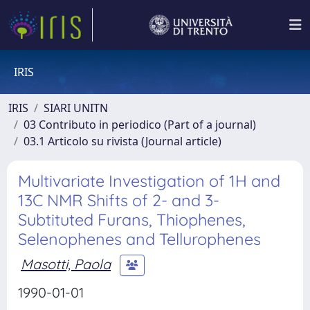
IRIS
IRIS
SIARI UNITN
03 Contributo in periodico (Part of a journal)
03.1 Articolo su rivista (Journal article)
Multivariate Investigation of 1H and
13C NMR Shifts of 2- and 3-
Subtituted Furans, Thiophenes,
Selenophenes and Tellurophenes
Masotti, Paola
1990-01-01