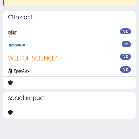
Citazioni
ND
26
ND
ND
social impact