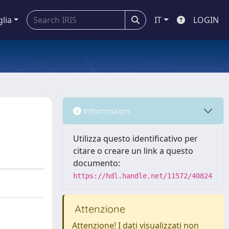
glia
IT
LOGIN
Informazioni
Utilizza questo identificativo per
citare o creare un link a questo
documento:
https://hdl.handle.net/11572/40824
Attenzione
Attenzione! I dati visualizzati non