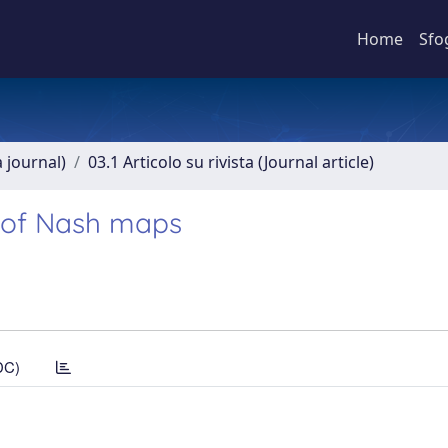
Home
Sfo
a journal)
03.1 Articolo su rivista (Journal article)
 of Nash maps
DC)