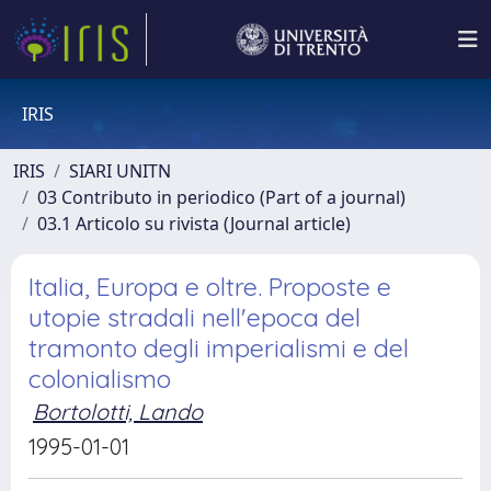
IRIS
IRIS
SIARI UNITN
03 Contributo in periodico (Part of a journal)
03.1 Articolo su rivista (Journal article)
Italia, Europa e oltre. Proposte e
utopie stradali nell'epoca del
tramonto degli imperialismi e del
colonialismo
Bortolotti, Lando
1995-01-01