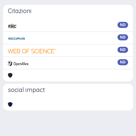
Citazioni
ND
ND
ND
ND
social impact