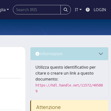
glia
IT
LOGIN
Informazioni
Utilizza questo identificativo per
citare o creare un link a questo
documento:
https://hdl.handle.net/11572/40588
9
Attenzione