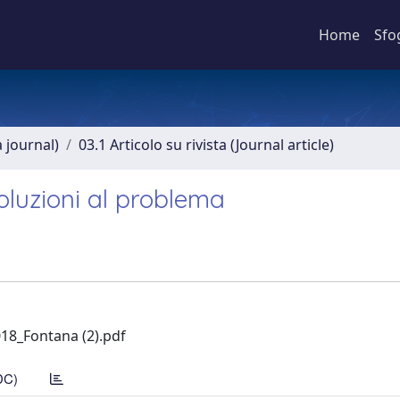
Home
Sfo
a journal)
03.1 Articolo su rivista (Journal article)
soluzioni al problema
018_Fontana (2).pdf
DC)