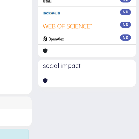
ND
ND
ND
social impact