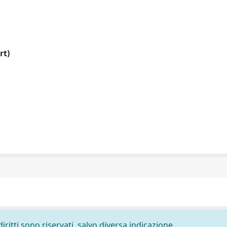
rt)
diritti sono riservati, salvo diversa indicazione