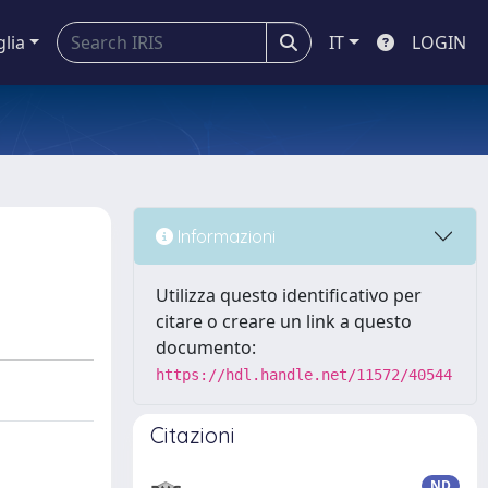
glia
IT
LOGIN
Informazioni
Utilizza questo identificativo per
citare o creare un link a questo
documento:
https://hdl.handle.net/11572/40544
Citazioni
ND