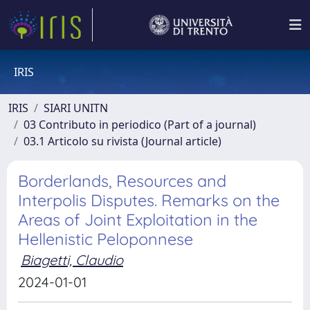
IRIS
IRIS
SIARI UNITN
03 Contributo in periodico (Part of a journal)
03.1 Articolo su rivista (Journal article)
Borderlands, Resources and
Interpolis Disputes. Remarks on the
Areas of Joint Exploitation in the
Hellenistic Peloponnese
Biagetti, Claudio
2024-01-01