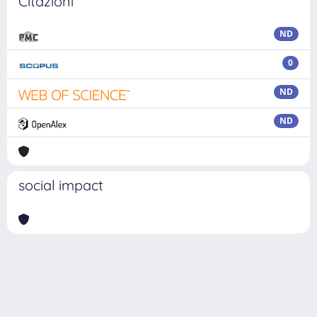
Citazioni
ND
0
ND
ND
social impact
Powered by
IRIS
-
about IRIS
-