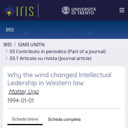
IRIS
IRIS
SIARI UNITN
03 Contributo in periodico (Part of a journal)
03.1 Articolo su rivista (Journal article)
Why the wind changed Intellectual
Ledership in Western law
Mattei, Ugo
1994-01-01
Scheda breve
Scheda completa