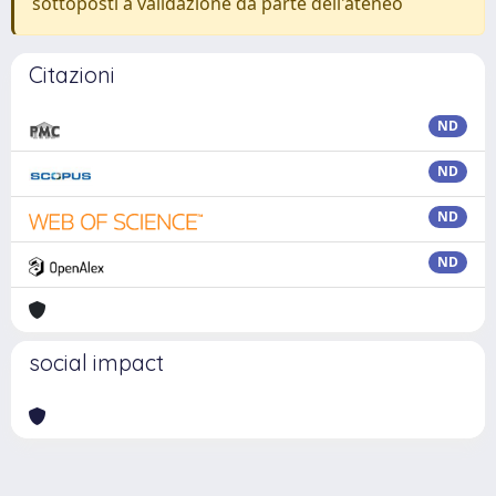
sottoposti a validazione da parte dell'ateneo
Citazioni
ND
ND
ND
ND
social impact