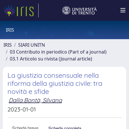
IRIS
IRIS
SIARI UNITN
03 Contributo in periodico (Part of a journal)
03.1 Articolo su rivista (Journal article)
La giustizia consensuale nella
riforma della giustizia civile: tra
novità e sfide
Dalla Bontà, Silvana
2023-01-01
Scheda breve
Scheda completa