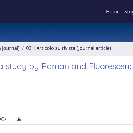
Home
Sfo
a journal)
03.1 Articolo su rivista (Journal article)
ls: a study by Raman and Fluorescen
DC)