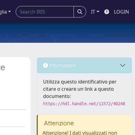
glia
IT
LOGIN
ce
Informazioni
Utilizza questo identificativo per
citare o creare un link a questo
documento:
https://hdl.handle.net/11572/40248
Attenzione
Attenzione! I dati visualizzati non