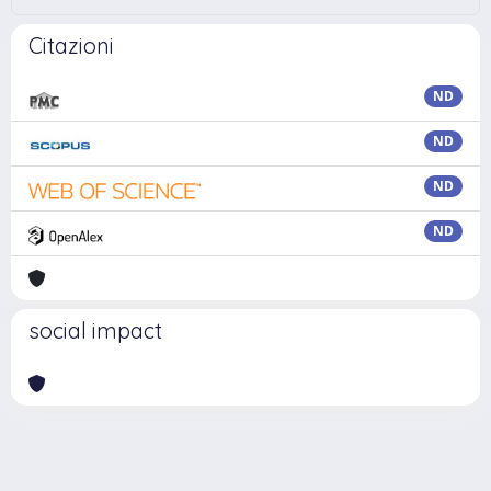
Citazioni
ND
ND
ND
ND
social impact