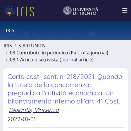
IRIS
IRIS
SIARI UNITN
03 Contributo in periodico (Part of a journal)
03.1 Articolo su rivista (Journal article)
Corte cost., sent. n. 218/2021. Quando
la tutela della concorrenza
pregiudica l’attività economica. Un
bilanciamento interno all’art. 41 Cost.
Desantis, Vincenzo
2022-01-01