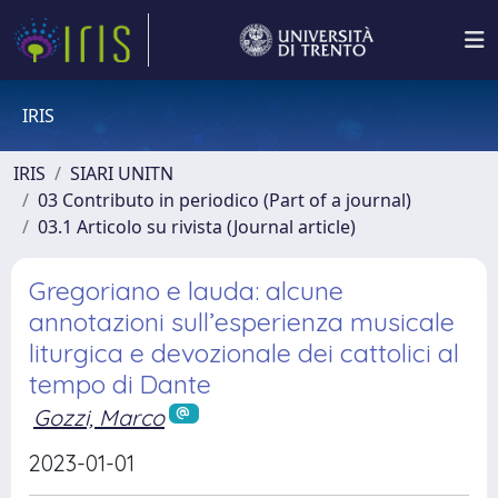
IRIS
IRIS
SIARI UNITN
03 Contributo in periodico (Part of a journal)
03.1 Articolo su rivista (Journal article)
Gregoriano e lauda: alcune
annotazioni sull’esperienza musicale
liturgica e devozionale dei cattolici al
tempo di Dante
Gozzi, Marco
2023-01-01