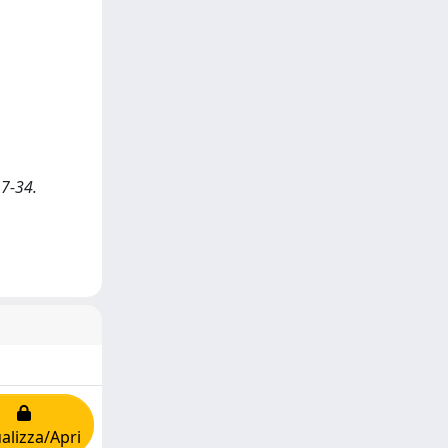
17-34.
alizza/Apri