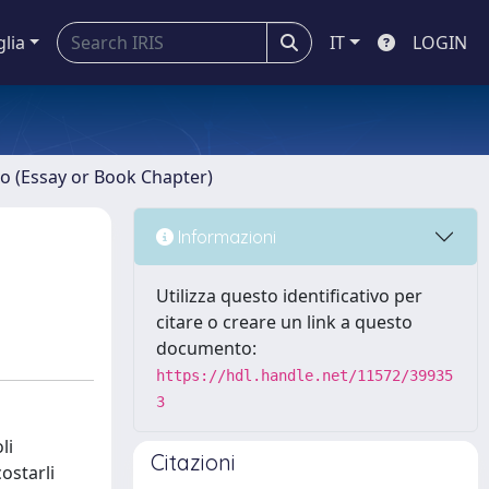
glia
IT
LOGIN
ro (Essay or Book Chapter)
Informazioni
Utilizza questo identificativo per
citare o creare un link a questo
documento:
https://hdl.handle.net/11572/39935
3
li
Citazioni
ostarli