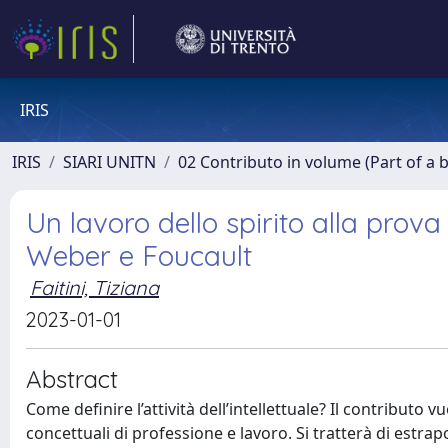
IRIS
IRIS
SIARI UNITN
02 Contributo in volume (Part of a 
Un lavoro dello spirito alla prova d
Weber e Foucault
Faitini, Tiziana
2023-01-01
Abstract
Come definire l’attività dell’intellettuale? Il contributo
concettuali di professione e lavoro. Si tratterà di estrap