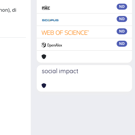
ND
non), di
ND
ND
ND
social impact