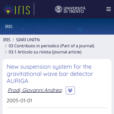
IRIS
IRIS
SIARI UNITN
03 Contributo in periodico (Part of a journal)
03.1 Articolo su rivista (Journal article)
New suspension system for the
gravitational wave bar detector
AURIGA
Prodi, Giovanni Andrea
;
2005-01-01