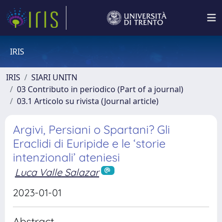
IRIS
IRIS
SIARI UNITN
03 Contributo in periodico (Part of a journal)
03.1 Articolo su rivista (Journal article)
Argivi, Persiani o Spartani? Gli
Eraclidi di Euripide e le ‘storie
intenzionali’ ateniesi
Luca Valle Salazar
2023-01-01
Abstract