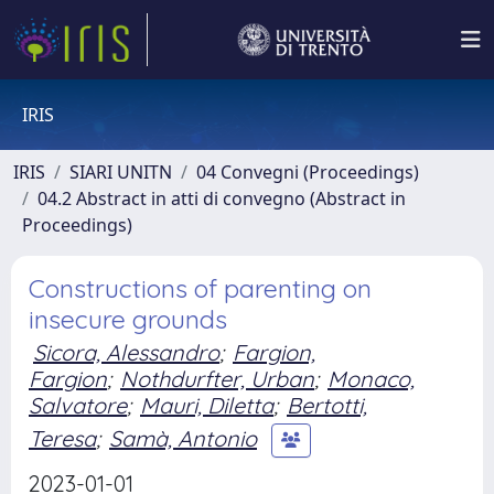
IRIS
IRIS
SIARI UNITN
04 Convegni (Proceedings)
04.2 Abstract in atti di convegno (Abstract in
Proceedings)
Constructions of parenting on
insecure grounds
Sicora, Alessandro
;
Fargion,
Fargion
;
Nothdurfter, Urban
;
Monaco,
Salvatore
;
Mauri, Diletta
;
Bertotti,
Teresa
;
Samà, Antonio
2023-01-01