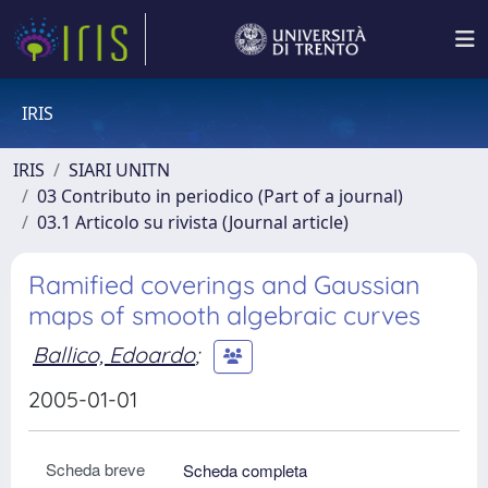
IRIS
IRIS
SIARI UNITN
03 Contributo in periodico (Part of a journal)
03.1 Articolo su rivista (Journal article)
Ramified coverings and Gaussian
maps of smooth algebraic curves
Ballico, Edoardo
;
2005-01-01
Scheda breve
Scheda completa