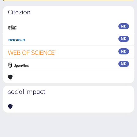
Citazioni
ND
ND
ND
ND
social impact