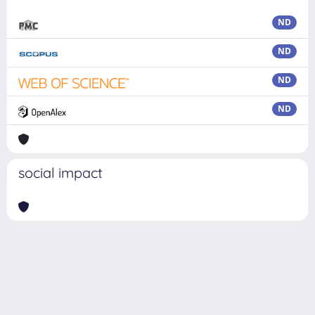
ND
ND
ND
ND
social impact
Powered by
IRIS
-
about IRIS
-
Utilizzo dei cookie
Copyright © 2026