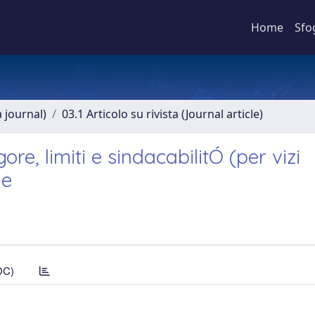
Home
Sfo
a journal)
03.1 Articolo su rivista (Journal article)
ore, limiti e sindacabilitÓ (per vizi
ne
DC)