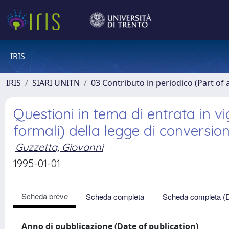
IRIS
IRIS
SIARI UNITN
03 Contributo in periodico (Part of 
Questioni in tema di entrata in vig
formali) della legge di conversio
Guzzetta, Giovanni
1995-01-01
Scheda breve
Scheda completa
Scheda completa (
Anno di pubblicazione (Date of publication)