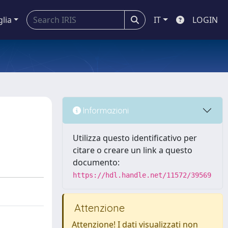
glia
IT
LOGIN
Informazioni
Utilizza questo identificativo per
citare o creare un link a questo
documento:
https://hdl.handle.net/11572/39569
Attenzione
Attenzione! I dati visualizzati non