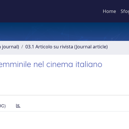
Home
Sfo
a journal)
03.1 Articolo su rivista (Journal article)
emminile nel cinema italiano
DC)