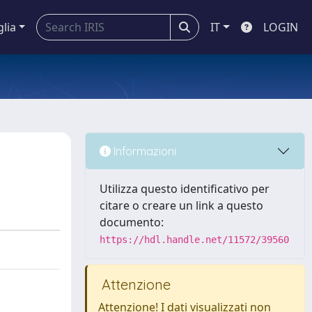
glia
IT
LOGIN
Informazioni
Utilizza questo identificativo per
citare o creare un link a questo
documento:
https://hdl.handle.net/11572/39560
Attenzione
Attenzione! I dati visualizzati non