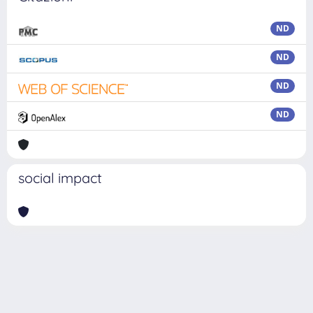
ND
ND
ND
ND
social impact
Powered by
IRIS
-
about IRIS
-
Utilizzo dei cookie
Copyright © 2026