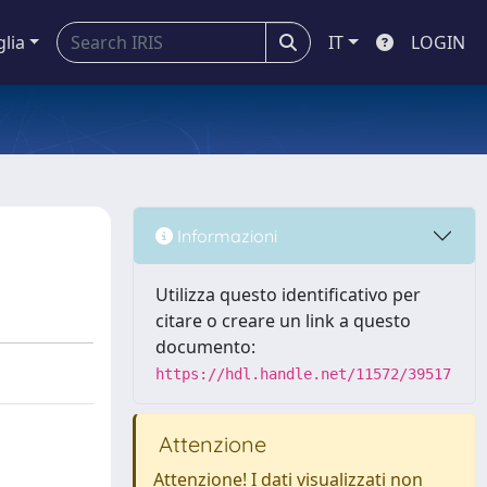
glia
IT
LOGIN
Informazioni
Utilizza questo identificativo per
citare o creare un link a questo
documento:
https://hdl.handle.net/11572/39517
Attenzione
Attenzione! I dati visualizzati non