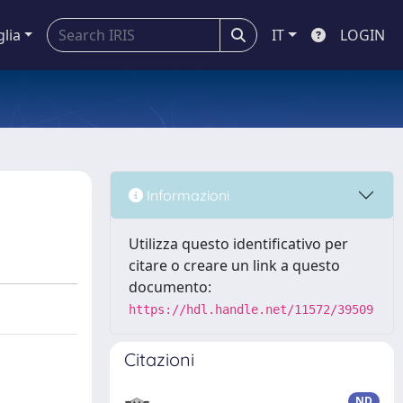
glia
IT
LOGIN
Informazioni
Utilizza questo identificativo per
citare o creare un link a questo
documento:
https://hdl.handle.net/11572/39509
Citazioni
ND