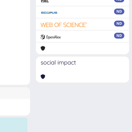
ND
ND
ND
social impact