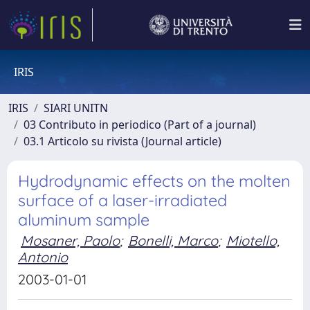
IRIS
IRIS
SIARI UNITN
03 Contributo in periodico (Part of a journal)
03.1 Articolo su rivista (Journal article)
Hydrodynamic effects on the molten
surface of a laser-irradiated
aluminum sample
Mosaner, Paolo
;
Bonelli, Marco
;
Miotello,
Antonio
2003-01-01