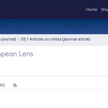
Home
Sfo
a journal)
03.1 Articolo su rivista (Journal article)
opean Lens
DC)