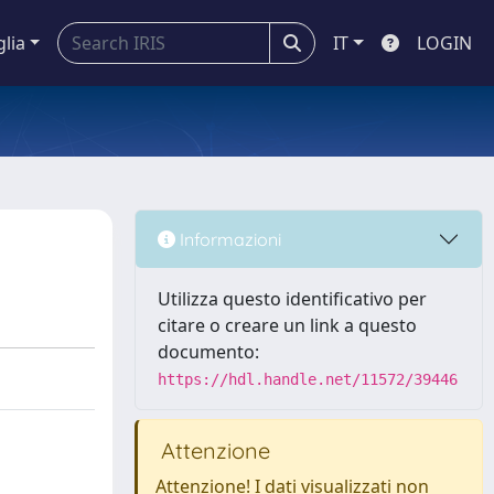
glia
IT
LOGIN
Informazioni
Utilizza questo identificativo per
citare o creare un link a questo
documento:
https://hdl.handle.net/11572/39446
Attenzione
Attenzione! I dati visualizzati non