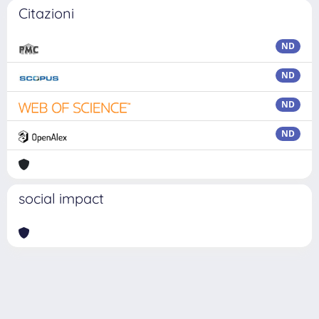
Citazioni
ND
ND
ND
ND
social impact
Powered by
IRIS
-
about IRIS
-