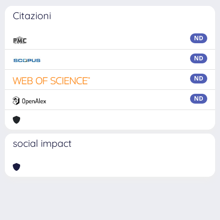
Citazioni
ND
ND
ND
ND
social impact