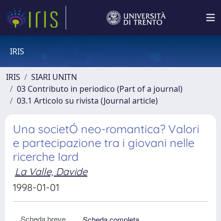
IRIS
IRIS
SIARI UNITN
03 Contributo in periodico (Part of a journal)
03.1 Articolo su rivista (Journal article)
Una societÓ neo-romantica? Valori
e partecipazione tra i giovani nelle
ricerche Iard
La Valle, Davide
1998-01-01
Scheda breve
Scheda completa