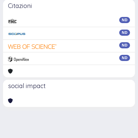
Citazioni
ND
ND
ND
ND
social impact
Powered by
IRIS
-
about IRIS
-