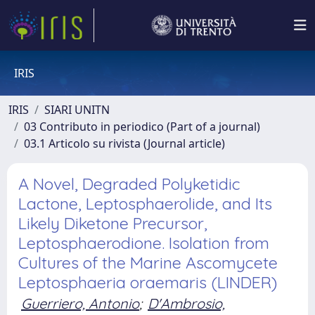
IRIS
IRIS
SIARI UNITN
03 Contributo in periodico (Part of a journal)
03.1 Articolo su rivista (Journal article)
A Novel, Degraded Polyketidic
Lactone, Leptosphaerolide, and Its
Likely Diketone Precursor,
Leptosphaerodione. Isolation from
Cultures of the Marine Ascomycete
Leptosphaeria oraemaris (LINDER)
Guerriero, Antonio
;
D'Ambrosio,