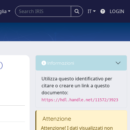
glia
IT
LOGIN
)
Informazioni
Utilizza questo identificativo per
citare o creare un link a questo
documento:
https://hdl.handle.net/11572/3923
Attenzione
Attenzione! I dati visualizzati non