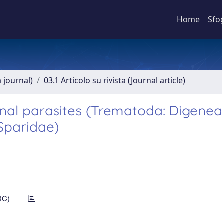
Home
Sfo
a journal)
03.1 Articolo su rivista (Journal article)
inal parasites (Trematoda: Digenea
(Sparidae)
DC)