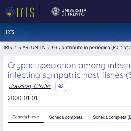
IRIS
IRIS
SIARI UNITN
03 Contributo in periodico (Part of 
Cryptic speciation among intest
infecting sympatric host fishes 
Jousson, Olivier
;
2000-01-01
Scheda breve
Scheda completa
Scheda completa (