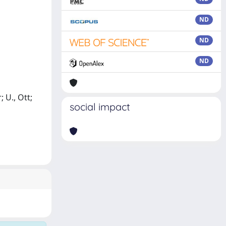
ND
ND
ND
; U., Ott;
social impact