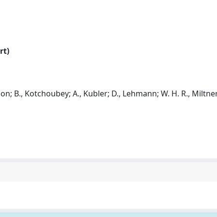
rt)
eson; B., Kotchoubey; A., Kubler; D., Lehmann; W. H. R., Miltner