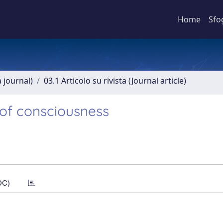
Home
Sfo
a journal)
03.1 Articolo su rivista (Journal article)
 of consciousness
DC)