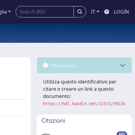
glia
IT
LOGIN
Informazioni
Utilizza questo identificativo per
citare o creare un link a questo
documento:
https://hdl.handle.net/11572/39216
Citazioni
ND