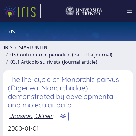
IRIS
IRIS
SIARI UNITN
03 Contributo in periodico (Part of a journal)
03.1 Articolo su rivista (Journal article)
The life-cycle of Monorchis parvus
(Digenea: Monorchiidae)
demonstrated by developmental
and molecular data
Jousson, Olivier
;
2000-01-01