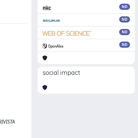
ND
ND
ND
ND
social impact
 RIVISTA