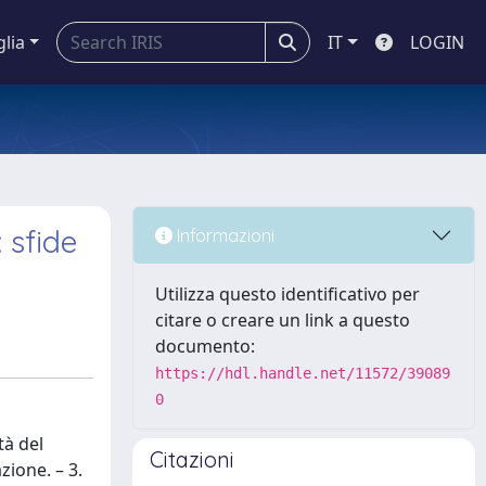
glia
IT
LOGIN
 sfide
Informazioni
Utilizza questo identificativo per
citare o creare un link a questo
documento:
https://hdl.handle.net/11572/39089
0
tà del
Citazioni
zione. – 3.