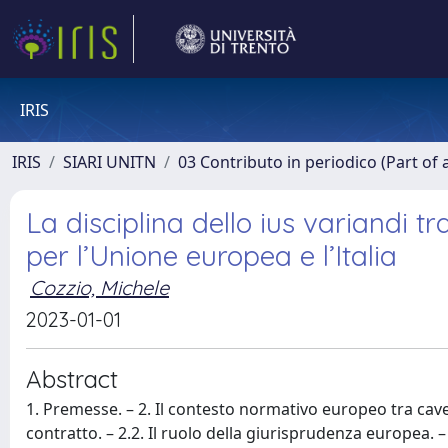
IRIS
IRIS
SIARI UNITN
03 Contributo in periodico (Part of 
La disciplina dello ius variandi tr
per l’Unione europea e l’Italia
Cozzio, Michele
2023-01-01
Abstract
1. Premesse. – 2. Il contesto normativo europeo tra cavea
contratto. – 2.2. Il ruolo della giurisprudenza europea. –