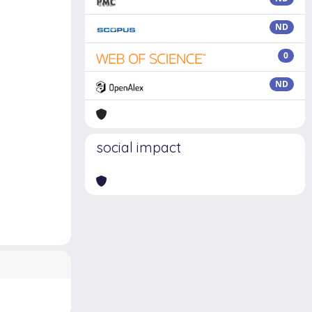
ND
0
ND
social impact