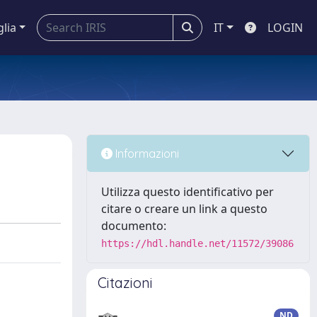
glia
IT
LOGIN
Informazioni
Utilizza questo identificativo per
citare o creare un link a questo
documento:
https://hdl.handle.net/11572/39086
Citazioni
ND