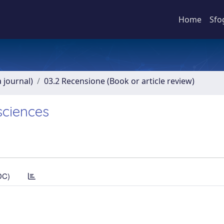
Home
Sfo
a journal)
03.2 Recensione (Book or article review)
ciences
DC)